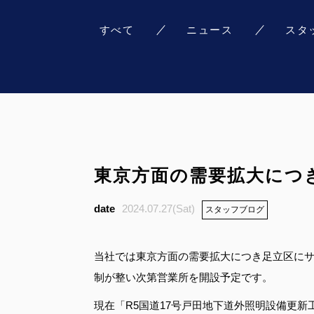
すべて
ニュース
スタ
東京方面の需要拡大につ
2024.07.27(Sat)
スタッフブログ
当社では東京方面の需要拡大につき足立区に
制が整い次第営業所を開設予定です。
現在「R5国道17号戸田地下道外照明設備更