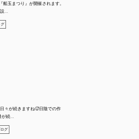
て『船玉まつり』が開催されます。
...
ログ
日々が続きますね🥵日陰での作
続...
ブログ