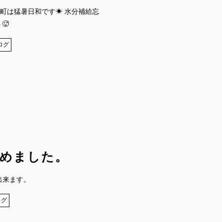
瀞町は猛暑日和です☀ 水分補給忘
🥵
ログ
めました。
出来ます。
ログ