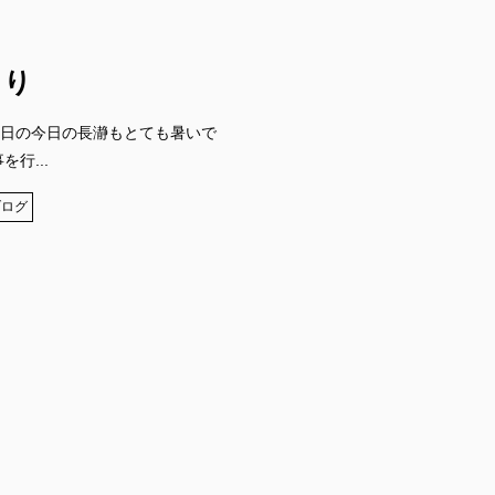
つり
日の今日の長瀞もとても暑いで
行...
ブログ