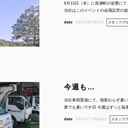
8月15日（木）に長瀞町の岩畳に
当社はこのイベントの会場設営の仮設
2024.08.09(Fri)
スタッフブ
今週も…
当社車両置場にて。相変わらず暑い
業でも暑いです😥 今週はずっと猛暑が
2024.07.29(Mon)
スタッフ